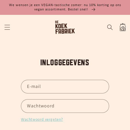
Meteen
We wensen je een VEGAN-tastische zomer: nu 10% korting op ons
naar de
vegan assortiment. Bestel snel!
content
Winkelwa
Inloggegevens
E‑mail
Wachtwoord
Wachtwoord vergeten?