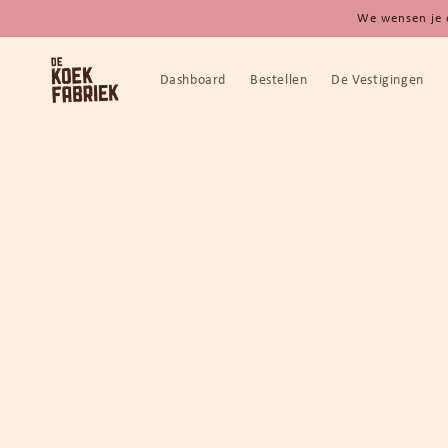
Meteen
We wensen je 
naar de
content
Dashboard
Bestellen
De Vestigingen