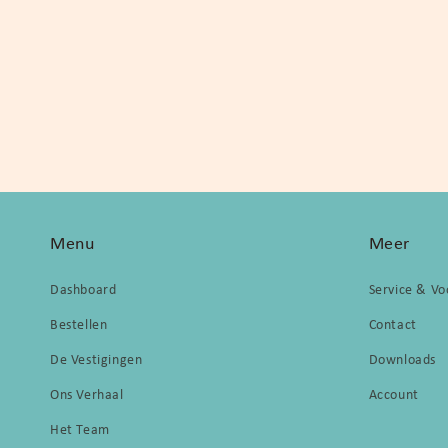
Menu
Meer
Dashboard
Service & V
Bestellen
Contact
De Vestigingen
Downloads
Ons Verhaal
Account
Het Team