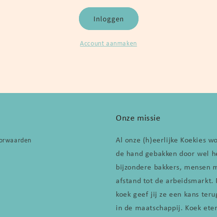
Inloggen
Account aanmaken
Onze missie
Al onze (h)eerlijke Koekies 
oorwaarden
de hand gebakken door wel h
bijzondere bakkers, mensen 
afstand tot de arbeidsmarkt.
koek geef jij ze een kans teru
in de maatschappij. Koek ete