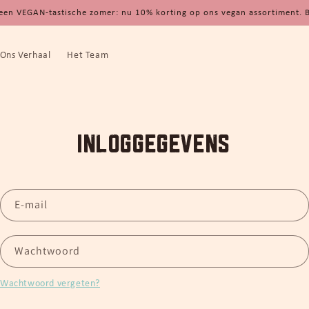
een VEGAN-tastische zomer: nu 10% korting op ons vegan assortiment. B
Ons Verhaal
Het Team
Inloggegevens
E‑mail
Wachtwoord
Wachtwoord vergeten?