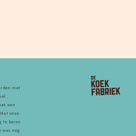
worden met
eel
met een
 Met onze
g te keren
n was nog