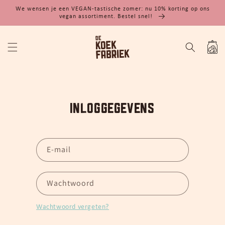
Meteen
We wensen je een VEGAN-tastische zomer: nu 10% korting op ons
naar de
vegan assortiment. Bestel snel!
content
Winkelwa
Inloggegevens
E‑mail
Wachtwoord
Wachtwoord vergeten?